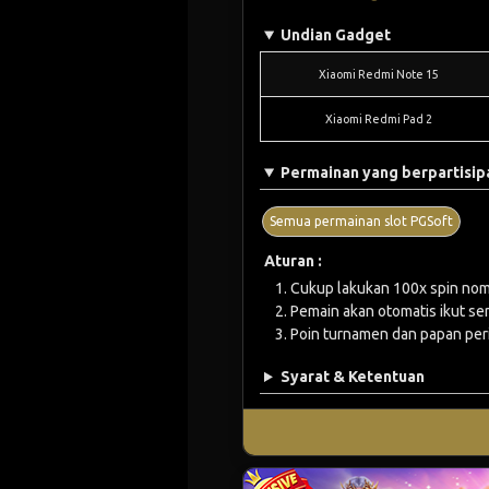
Undian Gadget
Xiaomi Redmi Note 15
Xiaomi Redmi Pad 2
Permainan yang berpartisip
Semua permainan slot PGSoft
Aturan :
Cukup lakukan 100x spin nom
Pemain akan otomatis ikut se
Poin turnamen dan papan peri
Syarat & Ketentuan