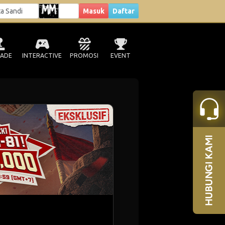
erbesar Di Indonesia
Selamat Datang di Sultantogel88 yang menghadir
Masuk
Daftar
ADE
INTERACTIVE
PROMOSI
EVENT