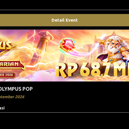
Detail Event
 OLYMPUS POP
eptember 2026
asi