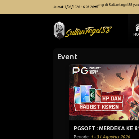
Selamat Datang di Sultantogel88 yang menghadirkan
Jumat 7/08/2026 16:03:28
HO
Event
PGSOFT : MERDEKA KE 81
Periode:
1 - 31 Agustus 2026