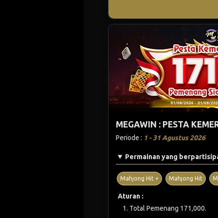
MEGAWIN : PESTA KEM
Periode :
1 - 31 Agustus 2026
Permainan yang berpartisip
Mahjong Hit +
Mahjong Hit
M
Aturan :
Total Pemenang 171,000.