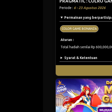
PRAGMATIC : COLRO GA
Periode :
6 - 23 Agustus 2026
Permainan yang berpartisip
COLOR GAME BONANZA
Aturan :
Total hadiah senilai Rp 600,000,0
Syarat & Ketentuan