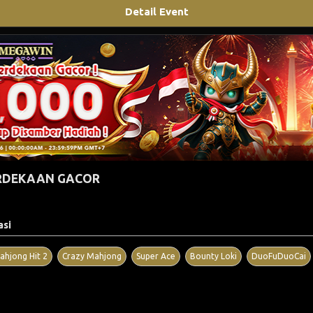
Detail Event
ERDEKAAN GACOR
asi
ahjong Hit 2
Crazy Mahjong
Super Ace
Bounty Loki
DuoFuDuoCai