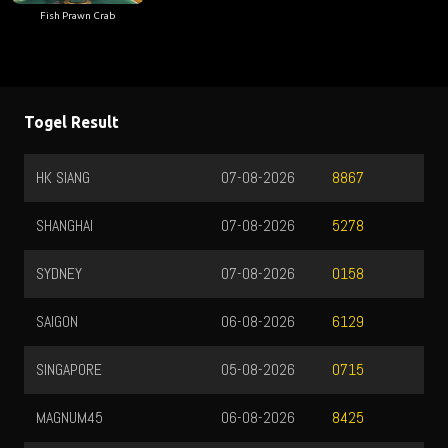
Fish Prawn Crab
Togel Result
07-08-2026
TOTO WUHAN
8867
07-08-2026
5278
07-08-2026
0158
06-08-2026
6129
05-08-2026
0715
06-08-2026
8425