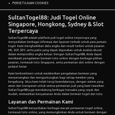
PERSETUJUAN COOKIES
SultanTogel88: Judi Togel Online
Singapore, Hongkong, Sydney & Slot
Terpercaya
SultanTogel88 adalah platform judi togel online terpercaya yang
menyediakan berbagai informasi dan layanan terbaik untuk para pemain
togel. Kami menghadirkan data angka dan result terkini untuk pasaran
HK, SGP, SDY, serta paito yang dapat digunakan untuk analisis akurat
dalam memprediksi angka keluar. Dengan SultanTogel88, Anda dapat
menikmati pengalaman bermain toto online dengan berbagai pilihan
pasaran, termasuk toto Singapore, serta permainan slot online dengan
jackpot besar.
Kami berkomitmen untuk memberikan pengalaman bermain yang
menyenangkan dan menguntungkan bagi setiap member yang
bergabung. Situs kami telah teruji keandalannya, dengan sistem yang
aman dan transparan untuk semua permainan judi yang kami tawarkan.
SultanTogel88 juga mendukung berbagai transaksi yang cepat dan
mudah, memastikan kenyamanan Anda dalam bermain togel dan toto.
Layanan dan Permainan Kami
SultanTogel88 menyediakan berbagai macam permainan togel online,
termasuk toto online, yang memungkinkan Anda untuk bermain dengan