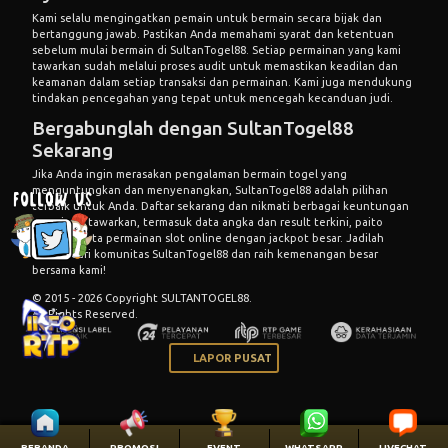
Kami selalu mengingatkan pemain untuk bermain secara bijak dan
bertanggung jawab. Pastikan Anda memahami syarat dan ketentuan
sebelum mulai bermain di SultanTogel88. Setiap permainan yang kami
tawarkan sudah melalui proses audit untuk memastikan keadilan dan
keamanan dalam setiap transaksi dan permainan. Kami juga mendukung
tindakan pencegahan yang tepat untuk mencegah kecanduan judi.
Bergabunglah dengan SultanTogel88
Sekarang
Jika Anda ingin merasakan pengalaman bermain togel yang
menguntungkan dan menyenangkan, SultanTogel88 adalah pilihan
terbaik untuk Anda. Daftar sekarang dan nikmati berbagai keuntungan
yang kami tawarkan, termasuk data angka dan result terkini, paito
analisis, serta permainan slot online dengan jackpot besar. Jadilah
bagian dari komunitas SultanTogel88 dan raih kemenangan besar
bersama kami!
© 2015 - 2026 Copyright SULTANTOGEL88.
All Rights Reserved.
LAPOR PUSAT
BERANDA
PROMOSI
EVENT
WHATSAPP
LIVECHAT