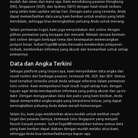
mudah dan aman dari mana saja. Kami mendukung pasaran Hongkong
(HK), Singapore (SGP), dan Sydney (SDY) dengan hasil result terbaru
yang selalu kami update setiap hari. Dengan paito yang tersedia, Anda
dapat memanfaatkan data yang kami berikan untuk analisis yang lebih
mendalam, sehingga bisa meningkatkan peluang Anda untuk menang.
Selain permainan togel, kami juga menyediakan slot online dengan
pilihan permainan yang beragam dan menarik. Nikmati sensasi bermain
slot online dengan berbagai tema dan kesempatan memenangkan
jackpot besar. SultanTogel88 selalu berusaha memberikan pelayanan
terbaik, memberikan informasi yang akurat dan bermanfaat untuk setiap
pemainnya.
Data dan Angka Terkini
Sebagai platform yang terpercaya, kami menyediakan data angka dan
result terkini dari berbagai pasaran, termasuk HK, SGP, dan SDY. Semua
hasil tersebut tersedia untuk Anda sebagai referensi dalam permainan
toto online. Kami memperbarui hasil result togel setiap hari, dengan
tujuan agar Anda mendapatkan informasi yang paling akurat dan up-to-
date. Dengan menggunakan data dan paito yang kami berikan, Anda
dapat memprediksi angka-angka yang berpotensi keluar, yang dapat
meningkatkan peluang Anda dalam meraih kemenangan.
Selain itu, kami juga memberikan akses mudah untuk melihat result
togel dari pasaran lainnya, termasuk toto Singapore yang menjadi
favorit banyak pemain. SultanTogel88 memastikan bahwa semua data
yang kami berikan dapat diakses dengan mudah melalui situs kami,
sehingga Anda bisa memanfaatkannya kapan saja.