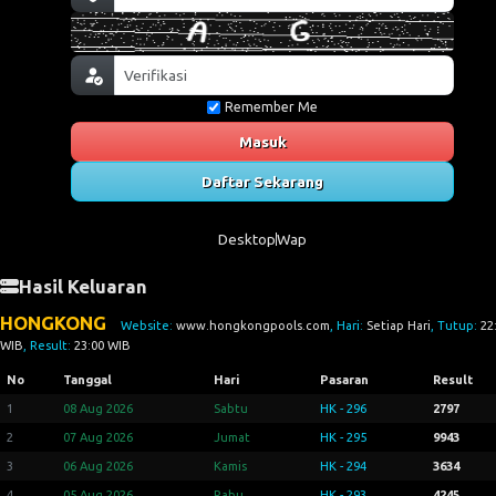
Remember Me
Masuk
Daftar Sekarang
Desktop
Wap
Hasil Keluaran
HONGKONG
Website:
www.hongkongpools.com
, Hari:
Setiap Hari
, Tutup:
22
WIB
, Result:
23:00 WIB
No
Tanggal
Hari
Pasaran
Result
1
08 Aug 2026
Sabtu
HK - 296
2797
2
07 Aug 2026
Jumat
HK - 295
9943
3
06 Aug 2026
Kamis
HK - 294
3634
4
05 Aug 2026
Rabu
HK - 293
4245