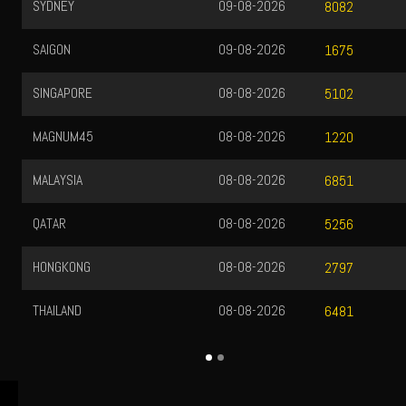
SYDNEY
09-08-2026
8082
SAIGON
09-08-2026
1675
SINGAPORE
08-08-2026
5102
MAGNUM45
08-08-2026
1220
MALAYSIA
08-08-2026
6851
QATAR
08-08-2026
5256
HONGKONG
08-08-2026
2797
THAILAND
08-08-2026
6481