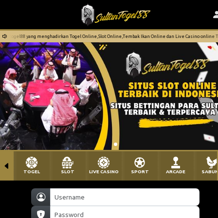
togel88 yang menghadirkan Togel Online,Slot Online,Tembak Ikan Online dan Live Casino online Terbai
TOGEL
SLOT
LIVE CASINO
SPORT
ARCADE
SABU