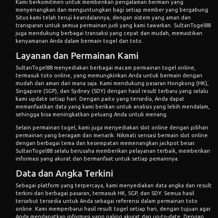
Kami berkomitmen untuk memberikan pengalaman bermain yang
menyenangkan dan menguntungkan bagi setiap member yang bergabung.
Situs kami telah teruji keandalannya, dengan sistem yang aman dan
transparan untuk semua permainan judi yang kami tawarkan. SultanTogel88
juga mendukung berbagai transaksi yang cepat dan mudah, memastikan
kenyamanan Anda dalam bermain togel dan toto.
Layanan dan Permainan Kami
SultanTogel88 menyediakan berbagai macam permainan togel online,
termasuk toto online, yang memungkinkan Anda untuk bermain dengan
mudah dan aman dari mana saja. Kami mendukung pasaran Hongkong (HK),
Singapore (SGP), dan Sydney (SDY) dengan hasil result terbaru yang selalu
kami update setiap hari. Dengan paito yang tersedia, Anda dapat
memanfaatkan data yang kami berikan untuk analisis yang lebih mendalam,
sehingga bisa meningkatkan peluang Anda untuk menang.
Selain permainan togel, kami juga menyediakan slot online dengan pilihan
permainan yang beragam dan menarik. Nikmati sensasi bermain slot online
dengan berbagai tema dan kesempatan memenangkan jackpot besar.
SultanTogel88 selalu berusaha memberikan pelayanan terbaik, memberikan
informasi yang akurat dan bermanfaat untuk setiap pemainnya.
Data dan Angka Terkini
Sebagai platform yang terpercaya, kami menyediakan data angka dan result
terkini dari berbagai pasaran, termasuk HK, SGP, dan SDY. Semua hasil
tersebut tersedia untuk Anda sebagai referensi dalam permainan toto
online. Kami memperbarui hasil result togel setiap hari, dengan tujuan agar
Anda mendapatkan informasi yang paling akurat dan up-to-date. Dengan