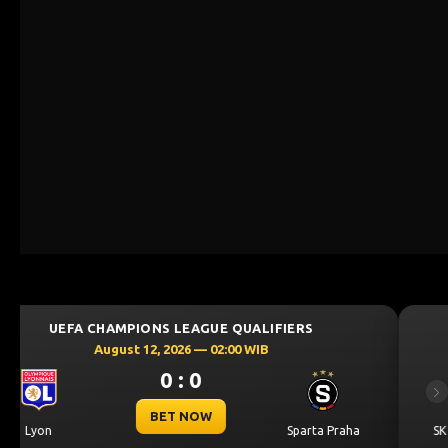
UEFA CHAMPIONS LEAGUE QUALIFIERS
August 12, 2026 — 01:30 WIB
0 : 0
Previous
Ne
BET NOW
a
SK Sturm Graz
Fenerbahce