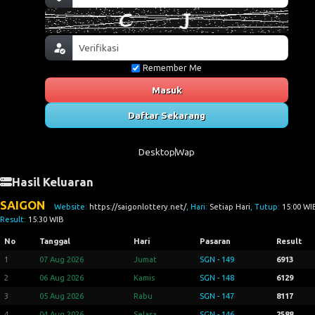
Remember Me
Masuk
Daftar Sekarang
Desktop
Wap
Hasil Keluaran
SAIGON
Website:
https://saigonlottery.net/
, Hari:
Setiap Hari
, Tutup:
15:00 WI
Result:
15:30 WIB
No
Tanggal
Hari
Pasaran
Result
1
07 Aug 2026
Jumat
SGN - 149
6913
2
06 Aug 2026
Kamis
SGN - 148
6129
3
05 Aug 2026
Rabu
SGN - 147
8117
4
04 Aug 2026
Selasa
SGN - 146
2588