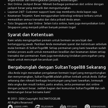
angka keluar dan meningkatkan peluang kemenangan.
Slot Online Jackpot Besar: Nikmati berbagai permainan slot online dengan
jackpot besar yang menarik dan menguntungkan.
Layanan 24/7: Customer support kami siap membantu Anda kapan saja.
Keamanan Terjamin: Kami menggunakan teknologi enkripsi terbaru untuk
memastikan semua transaksi dan data pribadi Anda aman.
Toto Singapore dan Online: Selain toto online, kami juga menyediakan toto
Singapore yang menjadi pilihan banyak pemain togel.
Syarat dan Ketentuan
Kami selalu mengingatkan pemain untuk bermain secara bijak dan
bertanggung jawab. Pastikan Anda memahami syarat dan ketentuan sebelum
mulai bermain di SultanTogel88. Setiap permainan yang kami tawarkan sudah
melalui proses audit untuk memastikan keadilan dan keamanan dalam setiap
transaksi dan permainan. Kami juga mendukung tindakan pencegahan yang
tepat untuk mencegah kecanduan judi.
Bergabunglah dengan SultanTogel88 Sekarang
Jika Anda ingin merasakan pengalaman bermain togel yang menguntungkan
dan menyenangkan, SultanTogel88 adalah pilihan terbaik untuk Anda. Daftar
sekarang dan nikmati berbagai keuntungan yang kami tawarkan, termasuk
data angka dan result terkini, paito analisis, serta permainan slot online
dengan jackpot besar. Jadilah bagian dari komunitas SultanTogel88 dan raih
kemenangan besar bersama kami!
© 2015 - 2026 Copyright SULTANTOGEL88.
All Rights Reserved.